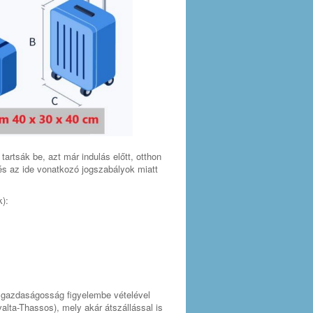
rtsák be, azt már indulás előtt, otthon
és az ide vonatkozó jogszabályok miatt
):
a gazdaságosság figyelembe vételével
lta-Thassos), mely akár átszállással is