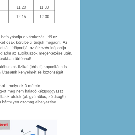
11:20
11:30
12:15
12:30
befolyásolja a várakozási idő az
ket csak körülbelül tudjuk megadni. Az
dulási időpontját az érkezés időpontja
 tud adni az autóbuszok megérkezése után.
 órákban történhet!
óbuszok fizikai (térbeli) kapacitása is
n Utasaink kényelmét és biztonságát
kát - melynek 3 mérete
kg-ot meg nem haladó kézipoggyászt
talok ételek (pl. gyümölcs, zöldség!!)
in bármilyen csomag elhelyezése