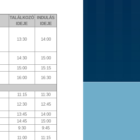
TALÁLKOZÓ
INDULÁS
IDEJE
IDEJE
13:30
14:00
14:30
15:00
15:00
15:15
16:00
16:30
11:15
11:30
12:30
12:45
13:45
14:00
14:45
15:00
9:30
9:45
11:00
11:15