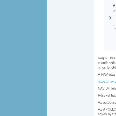
Kérjük Utas
ellenőrizzé
nincs lehet
A NAV utast
https://nav
NAV „Mi leh
Röszkei hat
Az autóbusz
Az APOLLON 
egyes nyara