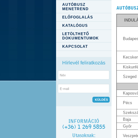
AUTÓBUSZ
AUTÓBUS
MENETREND
ELŐFOGLALÁS
INDUL
KATALÓGUS
LETÖLTHETŐ
DOKUMENTUMOK
Budapes
KAPCSOLAT
Kecske
Hírlevél feliratkozás
Kiskunf
Szeged
Kaposvá
Pécs
Szekszá
Baja
INFORMÁCIÓ
(+36) 1 269 5855
Győr
Utasoknak:
Veszpr