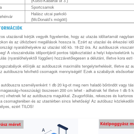
(Külső-Kádártai út 3.)
a
Sportcsarnok
Halász utcai parkoló
ehérvár
(McDonald’s mögött)
FORMÁCIÓK
os utazásnál kérjük vegyék figyelembe, hogy az utazás időtartamát nagyban 
okon és az útközbeni megállások hossza is. Ezért az utazási és érkezési idő
országi nyaralóhelyekre az utazási idő kb. 18-22 óra. Az autóbuszok visszain
eg! A visszaindulás időpontjáról pontos tájékoztatást a helyi képviseletünk
lás (nyaralóhelyektől függően) hozzávetőlegesen a délutáni, illetve kora esti
ogszabályok előírják az autóbuszok maximális tengelyterhelését, illetve az aut
az autóbuszra felvihető csomagok mennyiségét! Ezek a szabályok elsősorba
 autóbuszra személyenként 1 db 20 kg-ot meg nem haladó bőröndöt vagy tás
magasság+hosszúság) összesen 200 cm lehet - adhatnak fel illetve 1 db 5 
m) vihetnek fel az autóbuszra magukkal. Zsugorfóliás, rekeszes és kartonos i
a a csomagterében és az utastérben sincs lehetőség! Az autóbusz közlekedő
élyes, ezért TILOS!