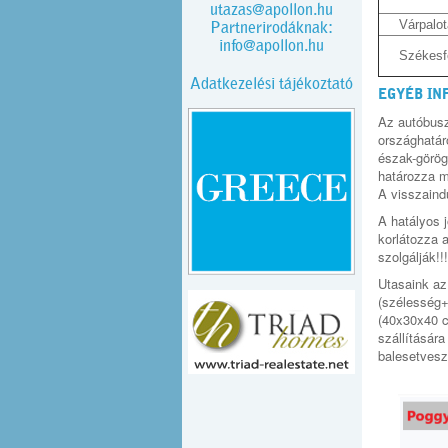
utazas@apollon.hu
Várpalot
Partnerirodáknak:
info@apollon.hu
Székesf
Adatkezelési tájékoztató
EGYÉB IN
Az autóbusz
országhatár
észak-görög
határozza m
A visszaindu
A hatályos j
korlátozza 
szolgálják!!!
Utasaink az
(szélesség+
(40x30x40 c
szállításár
balesetvesz