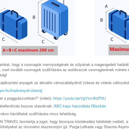
ainkat, hogy a csomagok mennyiségének és súlyának a megengedett határát ta
k, mert további csomagok szállítására az autóbuszok csomagterének mérete 
őség!
ájékoztató anyagok az aktuális vámszabályokról (írásos és videós változatok
.gov.hu/kiadvanyok/utastaj
et a poggyászunkban?” (videó):
https://youtu.be/UgYxmAi2P5U
árellenőrzés buszos utasoknak:
ABC kapu használata Röszkén
okon háziállatok szállítására nincs lehetőség.
TRAVEL fenntartja a jogot, hogy bizonyos közlekedési feltételek mellett, 
lóhelyeket az útvonalon összevonjon (pl. Parga-Lefkada vagy Stavros-Asprova