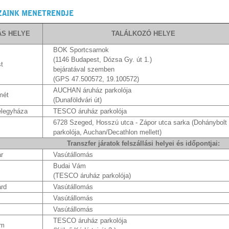
ZAINK MENETRENDJE
ÁS HELYE
TALÁLKOZÓ HELYE
BOK Sportcsarnok
(1146 Budapest, Dózsa Gy. út 1.)
t
bejáratával szemben
(GPS 47.500572, 19.100572)
AUCHAN áruház parkolója
mét
(Dunaföldvári út)
élegyháza
TESCO áruház parkolója
6728 Szeged, Hosszú utca - Zápor utca sarka (Dohánybolt
parkolója, Auchan/Decathlon mellett)
Transzfer járatok felszállási helyei és időpontjai:
r
Vasútállomás
Budai Vám
(TESCO áruház parkolója)
rd
Vasútállomás
Vasútállomás
Vasútállomás
TESCO áruház parkolója
ém