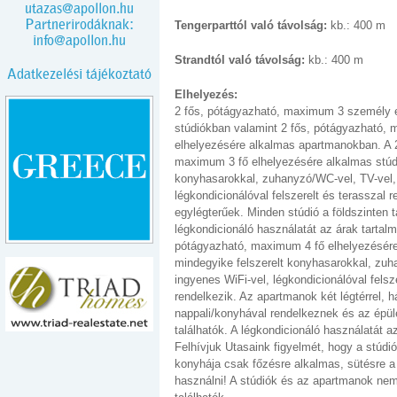
utazas@apollon.hu
Partnerirodáknak:
Tengerparttól való távolság:
kb.: 400 m
info@apollon.hu
Strandtól való távolság:
kb.: 400 m
Adatkezelési tájékoztató
Elhelyezés:
2 fős, pótágyazható, maximum 3 személy 
stúdiókban valamint 2 fős, pótágyazható,
elhelyezésére alkalmas apartmanokban. A 2
maximum 3 fő elhelyezésére alkalmas stúdi
konyhasarokkal, zuhanyzó/WC-vel, TV-vel, 
légkondicionálóval felszerelt és terasszal r
egylégterűek. Minden stúdió a földszinten t
légkondicionáló használatát az árak tartalm
pótágyazható, maximum 4 fő elhelyezésér
mindegyike felszerelt konyhasarokkal, zuh
ingyenes WiFi-vel, légkondicionálóval felsz
rendelkezik. Az apartmanok két légtérrel, 
nappali/konyhával rendelkeznek és az épül
találhatók. A légkondicionáló használatát a
Felhívjuk Utasaink figyelmét, hogy a stúd
konyhája csak főzésre alkalmas, sütésre a
használni! A stúdiók és az apartmanok ne