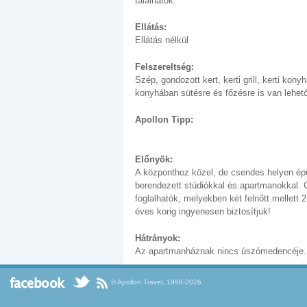
találhatók.
Ellátás:
Ellátás nélkül
Felszereltség:
Szép, gondozott kert, kerti grill, kerti konyha
konyhában sütésre és főzésre is van lehet
Apollon Tipp:
Előnyök:
A központhoz közel, de csendes helyen ép
berendezett stúdiókkal és apartmanokkal. 
foglalhatók, melyekben két felnőtt mellett 
éves korig ingyenesen biztosítjuk!
Hátrányok:
Az apartmanháznak nincs úszómedencéje.
© Apollon Travel, 1998-2026