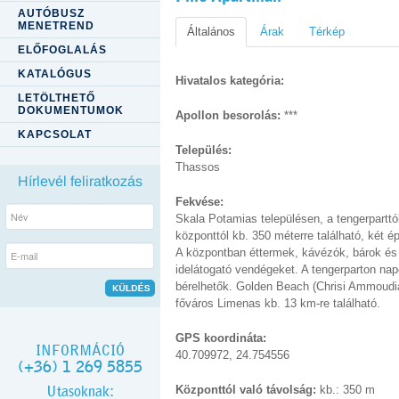
AUTÓBUSZ
MENETREND
Általános
Árak
Térkép
ELŐFOGLALÁS
KATALÓGUS
Hivatalos kategória:
LETÖLTHETŐ
DOKUMENTUMOK
Apollon besorolás:
***
KAPCSOLAT
Település:
Thassos
Hírlevél feliratkozás
Fekvése:
Skala Potamias településen, a tengerparttó
központtól kb. 350 méterre található, két é
A központban éttermek, kávézók, bárok és 
idelátogató vendégeket. A tengerparton n
bérelhetők. Golden Beach (Chrisi Ammoudia
főváros Limenas kb. 13 km-re található.
GPS koordináta:
INFORMÁCIÓ
40.709972, 24.754556
(+36) 1 269 5855
Utasoknak:
Központtól való távolság:
kb.: 350 m